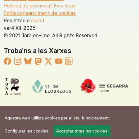
Política de privacitat
Avís legal
Edita consentiment de cookies
Realització
cdnet
ver4 XII-2025
© 2021 Torà on-line. All Rights Reserved
Troba'ns a les Xarxes
Aquesta web utilitza cookies per al seu funcionament.
Configurar les cookies
Acceptar totes les cookies