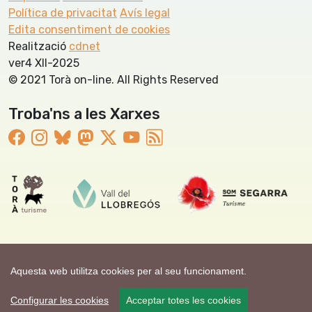
Política de privacitat
Avís legal
Edita consentiment de cookies
Realització
cdnet
ver4 XII-2025
© 2021 Torà on-line. All Rights Reserved
Troba'ns a les Xarxes
Aquesta web utilitza cookies per al seu funcionament.
Configurar les cookies
Acceptar totes les cookies