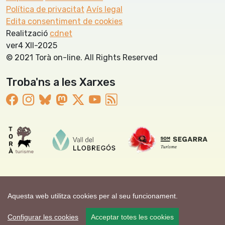
Política de privacitat
Avís legal
Edita consentiment de cookies
Realització
cdnet
ver4 XII-2025
© 2021 Torà on-line. All Rights Reserved
Troba'ns a les Xarxes
Aquesta web utilitza cookies per al seu funcionament.
Configurar les cookies
Acceptar totes les cookies