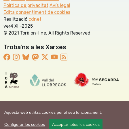
Política de privacitat
Avís legal
Edita consentiment de cookies
Realització
cdnet
ver4 XII-2025
© 2021 Torà on-line. All Rights Reserved
Troba'ns a les Xarxes
Aquesta web utilitza cookies per al seu funcionament.
Configurar les cookies
Acceptar totes les cookies