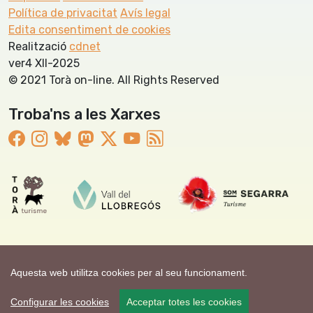
Política de privacitat
Avís legal
Edita consentiment de cookies
Realització
cdnet
ver4 XII-2025
© 2021 Torà on-line. All Rights Reserved
Troba'ns a les Xarxes
Aquesta web utilitza cookies per al seu funcionament.
Configurar les cookies
Acceptar totes les cookies