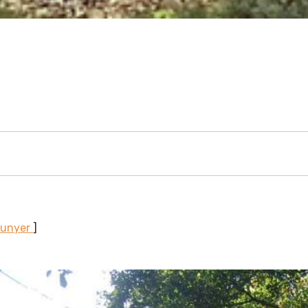
Sunyer
]