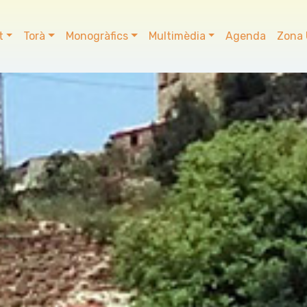
t
Torà
Monogràfics
Multimèdia
Agenda
Zona 