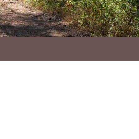
Ho vols compartir?
Troba'ns a les Xarxes