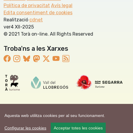
Política de privacitat
Avís legal
Edita consentiment de cookies
Realització
cdnet
ver4 XII-2025
© 2021 Torà on-line. All Rights Reserved
Troba'ns a les Xarxes
Aquesta web utilitza cookies per al seu funcionament.
Configurar les cookies
Acceptar totes les cookies