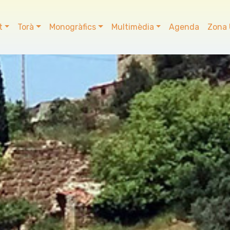
t
Torà
Monogràfics
Multimèdia
Agenda
Zona 