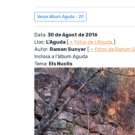
Veure àlbum Aguda - 20
Data:
30 de Agost de 2016
Lloc:
L'Aguda
[
+ fotos de L'Aguda
]
Autor:
Ramon Sunyer
[
+ fotos de Ramon 
Inclosa a l'àlbum Aguda
Tema:
Els Nuclis