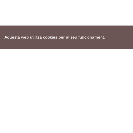
Aquesta web utilitza cookies per al seu funcionament.
Mapa web
Avís de cookies
Política de privacitat
Avís legal
Edita consentiment de cookies
Realització
cdnet
ver4 XII-2025
© 2021 Torà on-line. All Rights Reserved