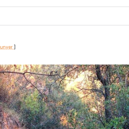
Sunyer
]