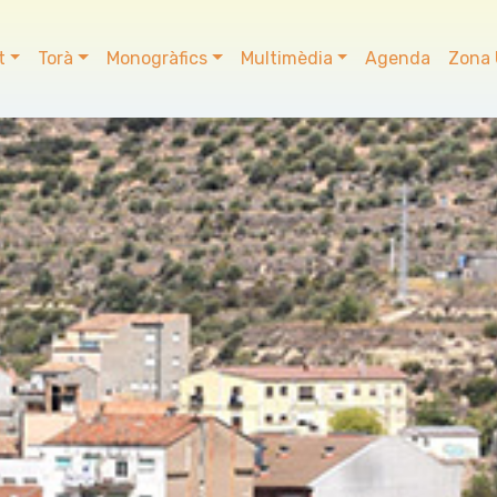
t
Torà
Monogràfics
Multimèdia
Agenda
Zona 