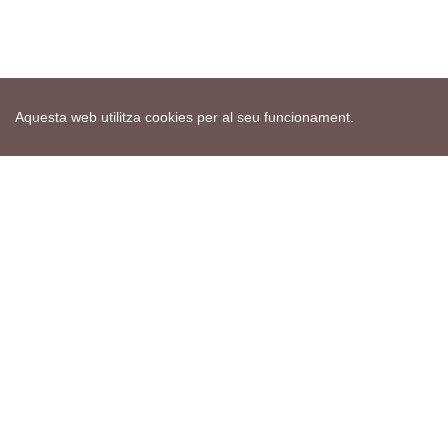
Aquesta web utilitza cookies per al seu funcionament.
Mapa web
Avís de cookies
Política de privacitat
Avís legal
Edita consentiment de cookies
Realització
cdnet
ver4 XII-2025
© 2021 Torà on-line. All Rights Reserved