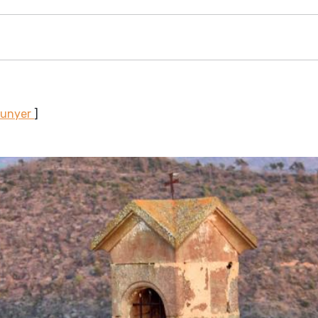
Sunyer
]