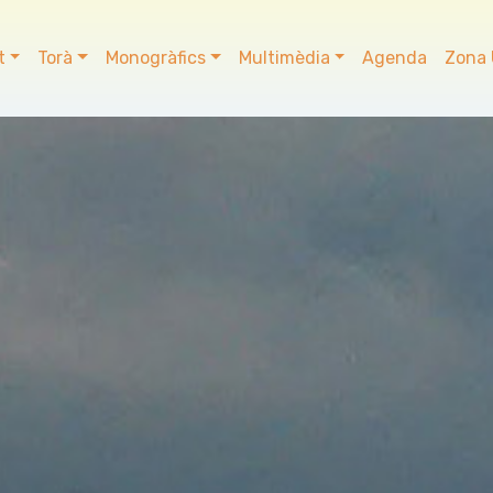
t
Torà
Monogràfics
Multimèdia
Agenda
Zona 