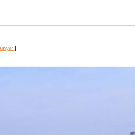
Sunyer
]