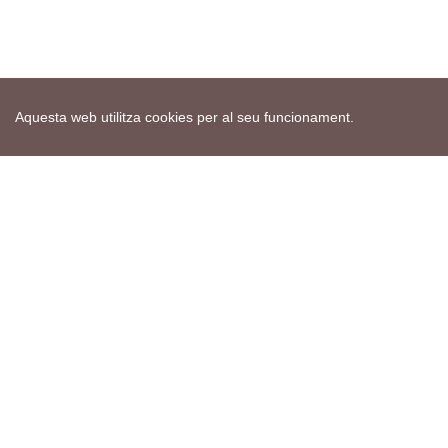
Aquesta web utilitza cookies per al seu funcionament.
Mapa web
Avís de cookies
Política de privacitat
Avís legal
Edita consentiment de cookies
Realització
cdnet
ver4 XII-2025
© 2021 Torà on-line. All Rights Reserved