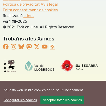
Política de privacitat
Avís legal
Edita consentiment de cookies
Realització
cdnet
ver4 XII-2025
© 2021 Torà on-line. All Rights Reserved
Troba'ns a les Xarxes
Aquesta web utilitza cookies per al seu funcionament.
Configurar les cookies
Acceptar totes les cookies