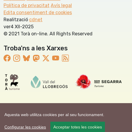
Política de privacitat
Avís legal
Edita consentiment de cookies
Realització
cdnet
ver4 XII-2025
© 2021 Torà on-line. All Rights Reserved
Troba'ns a les Xarxes
Aquesta web utilitza cookies per al seu funcionament.
Configurar les cookies
Acceptar totes les cookies