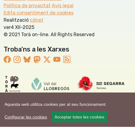
Política de privacitat
Avís legal
Edita consentiment de cookies
Realització
cdnet
ver4 XII-2025
© 2021 Torà on-line. All Rights Reserved
Troba'ns a les Xarxes
Aquesta web utilitza cookies per al seu funcionament.
Configurar les cookies
Acceptar totes les cookies