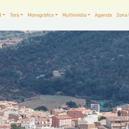
t
Torà
Monogràfics
Multimèdia
Agenda
Zona 