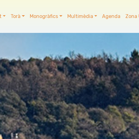
t
Torà
Monogràfics
Multimèdia
Agenda
Zona 