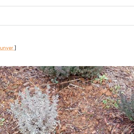
Sunyer
]