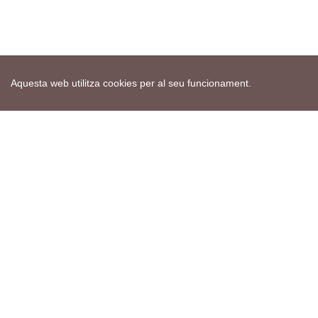
Aquesta web utilitza cookies per al seu funcionament.
Mapa web
Avís de cookies
Política de privacitat
Avís legal
Edita consentiment de cookies
Realització
cdnet
ver4 XII-2025
© 2021 Torà on-line. All Rights Reserved