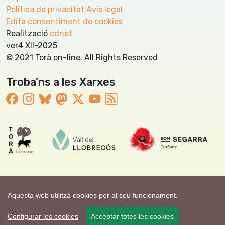
Política de privacitat
Avís legal
Edita consentiment de cookies
Realització
cdnet
ver4 XII-2025
© 2021 Torà on-line. All Rights Reserved
Troba'ns a les Xarxes
Aquesta web utilitza cookies per al seu funcionament.
Configurar les cookies
Acceptar totes les cookies