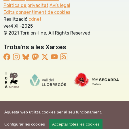
Política de privacitat
Avís legal
Edita consentiment de cookies
Realització
cdnet
ver4 XII-2025
© 2021 Torà on-line. All Rights Reserved
Troba'ns a les Xarxes
Aquesta web utilitza cookies per al seu funcionament.
Configurar les cookies
Acceptar totes les cookies