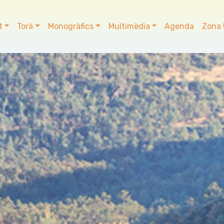
t
Torà
Monogràfics
Multimèdia
Agenda
Zona 