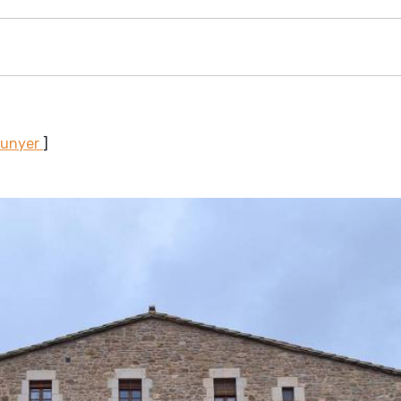
Sunyer
]