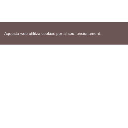
Aquesta web utilitza cookies per al seu funcionament.
Mapa web
Avís de cookies
Política de privacitat
Avís legal
Edita consentiment de cookies
Realització
cdnet
ver4 XII-2025
© 2021 Torà on-line. All Rights Reserved