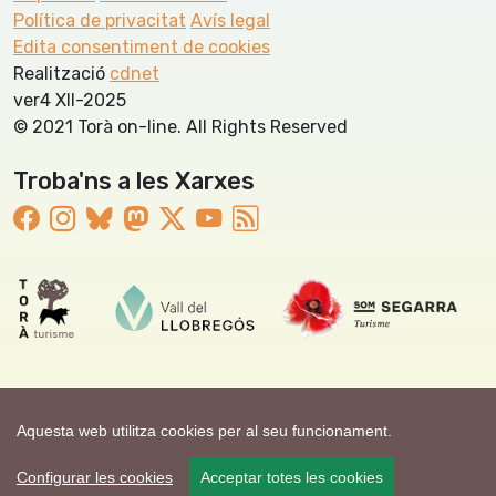
Política de privacitat
Avís legal
Edita consentiment de cookies
Realització
cdnet
ver4 XII-2025
© 2021 Torà on-line. All Rights Reserved
Troba'ns a les Xarxes
Aquesta web utilitza cookies per al seu funcionament.
Configurar les cookies
Acceptar totes les cookies