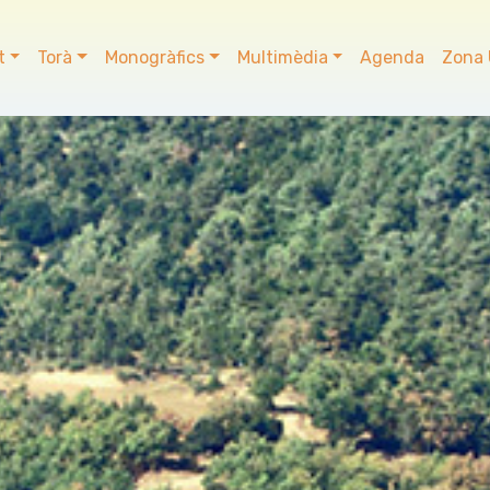
t
Torà
Monogràfics
Multimèdia
Agenda
Zona 