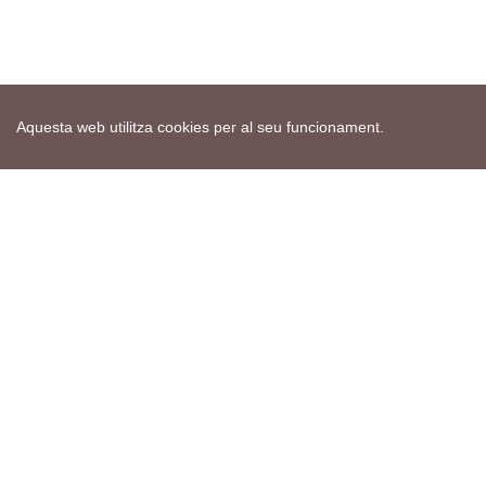
Aquesta web utilitza cookies per al seu funcionament.
Mapa web
Avís de cookies
Política de privacitat
Avís legal
Edita consentiment de cookies
Realització
cdnet
ver4 XII-2025
© 2021 Torà on-line. All Rights Reserved