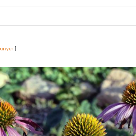
Sunyer
]