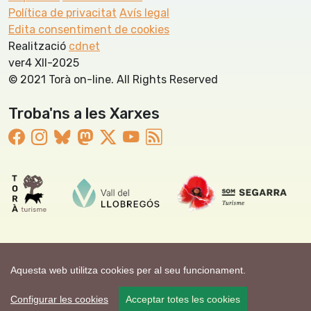
Política de privacitat
Avís legal
Edita consentiment de cookies
Realització
cdnet
ver4 XII-2025
© 2021 Torà on-line. All Rights Reserved
Troba'ns a les Xarxes
Aquesta web utilitza cookies per al seu funcionament.
Configurar les cookies
Acceptar totes les cookies