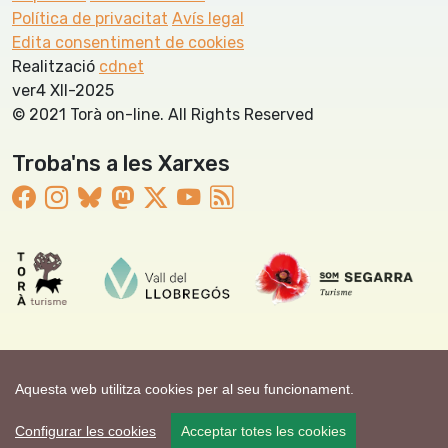
Política de privacitat
Avís legal
Edita consentiment de cookies
Realització
cdnet
ver4 XII-2025
© 2021 Torà on-line. All Rights Reserved
Troba'ns a les Xarxes
Aquesta web utilitza cookies per al seu funcionament.
Configurar les cookies
Acceptar totes les cookies