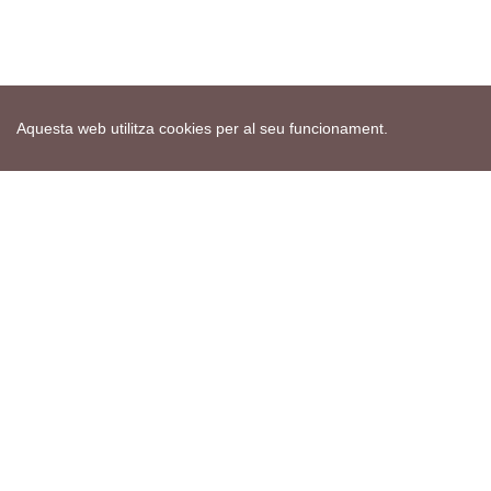
Aquesta web utilitza cookies per al seu funcionament.
Mapa web
Avís de cookies
Política de privacitat
Avís legal
Edita consentiment de cookies
Realització
cdnet
ver4 XII-2025
© 2021 Torà on-line. All Rights Reserved