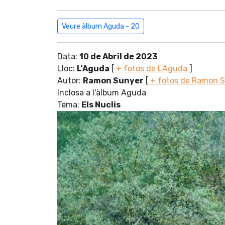
Veure àlbum Aguda - 20
Data:
10 de Abril de 2023
Lloc:
L'Aguda
[
+ fotos de L'Aguda
]
Autor:
Ramon Sunyer
[
+ fotos de Ramon 
Inclosa a l'àlbum Aguda
Tema:
Els Nuclis