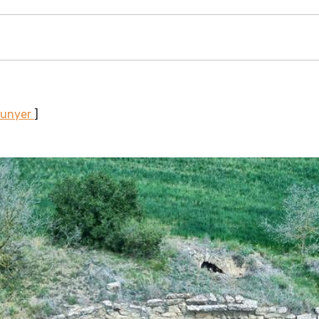
Sunyer
]