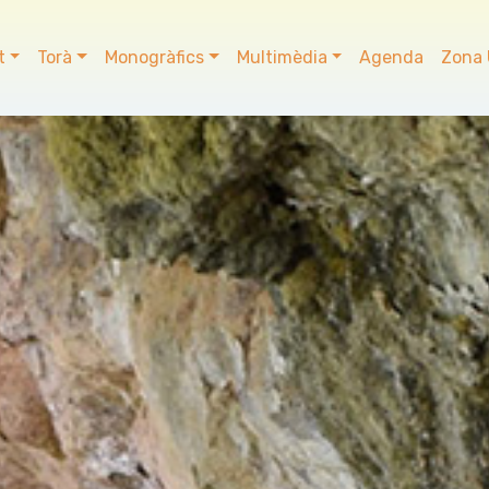
t
Torà
Monogràfics
Multimèdia
Agenda
Zona 