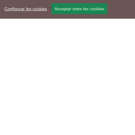
Configurar les cookies
Acceptar totes les cookies
Mapa web
Avís de cookies
Política de privacitat
Avís legal
Edita consentiment de cookies
Realització
cdnet
ver4 XII-2025
© 2021 Torà on-line. All Rights Reserved
Troba'ns a les Xarxes