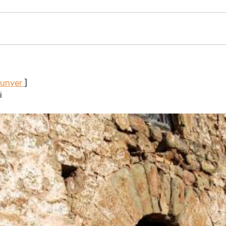
Sunyer
]
i