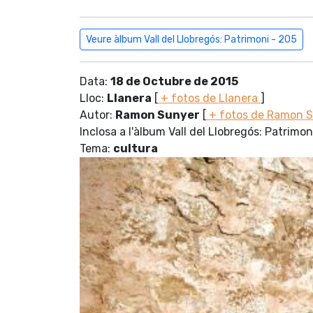
Veure àlbum Vall del Llobregós: Patrimoni - 205
Data:
18 de Octubre de 2015
Lloc:
Llanera
[
+ fotos de Llanera
]
Autor:
Ramon Sunyer
[
+ fotos de Ramon 
Inclosa a l'àlbum Vall del Llobregós: Patrimon
Tema:
cultura