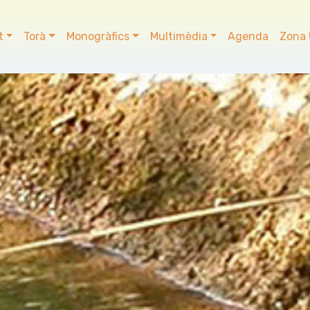
t
Torà
Monogràfics
Multimèdia
Agenda
Zona 