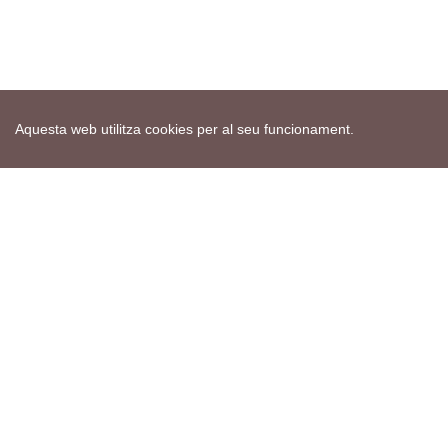
Aquesta web utilitza cookies per al seu funcionament.
Mapa web
Avís de cookies
Política de privacitat
Avís legal
Edita consentiment de cookies
Realització
cdnet
ver4 XII-2025
© 2021 Torà on-line. All Rights Reserved