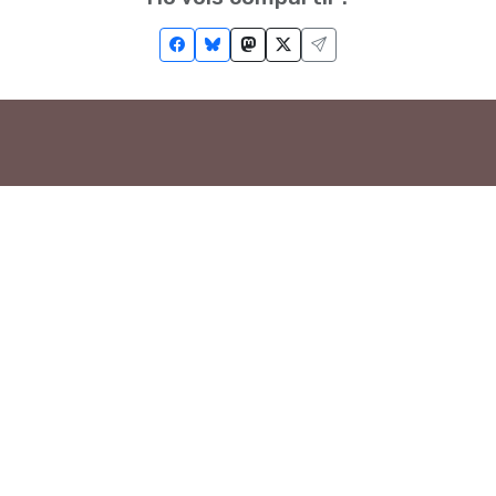
Troba'ns a les Xarxes