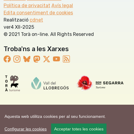
Política de privacitat
Avís legal
Edita consentiment de cookies
Realització
cdnet
ver4 XII-2025
© 2021 Torà on-line. All Rights Reserved
Troba'ns a les Xarxes
Aquesta web utilitza cookies per al seu funcionament.
Configurar les cookies
Acceptar totes les cookies