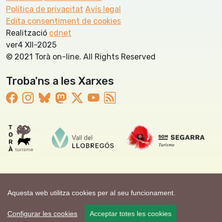
Política de privacitat
Avís legal
Edita consentiment de cookies
Realització
cdnet
ver4 XII-2025
© 2021 Torà on-line. All Rights Reserved
Troba'ns a les Xarxes
Aquesta web utilitza cookies per al seu funcionament.
Configurar les cookies
Acceptar totes les cookies