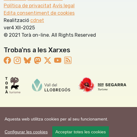
Política de privacitat
Avís legal
Edita consentiment de cookies
Realització
cdnet
ver4 XII-2025
© 2021 Torà on-line. All Rights Reserved
Troba'ns a les Xarxes
Aquesta web utilitza cookies per al seu funcionament.
Configurar les cookies
Acceptar totes les cookies