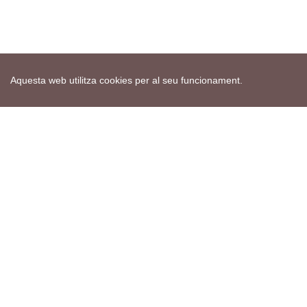
Aquesta web utilitza cookies per al seu funcionament.
Mapa web
Avís de cookies
Política de privacitat
Avís legal
Edita consentiment de cookies
Realització
cdnet
ver4 XII-2025
© 2021 Torà on-line. All Rights Reserved