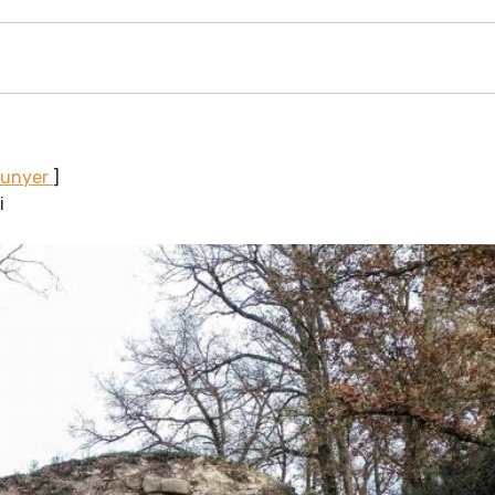
Sunyer
]
i