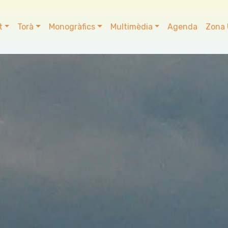
t
Torà
Monogràfics
Multimèdia
Agenda
Zona 