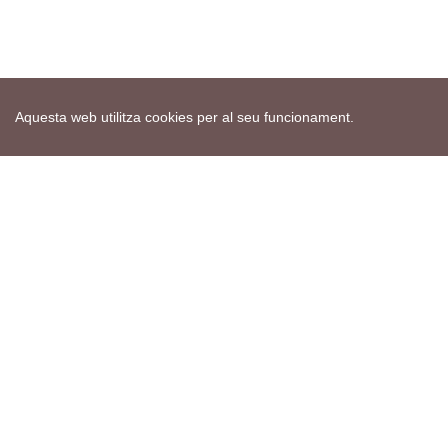
Aquesta web utilitza cookies per al seu funcionament.
Mapa web
Avís de cookies
Política de privacitat
Avís legal
Edita consentiment de cookies
Realització
cdnet
ver4 XII-2025
© 2021 Torà on-line. All Rights Reserved