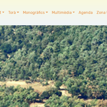
t
Torà
Monogràfics
Multimèdia
Agenda
Zona 