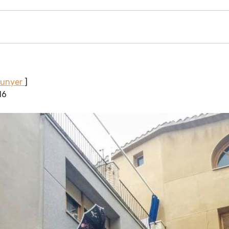
Sunyer
]
16