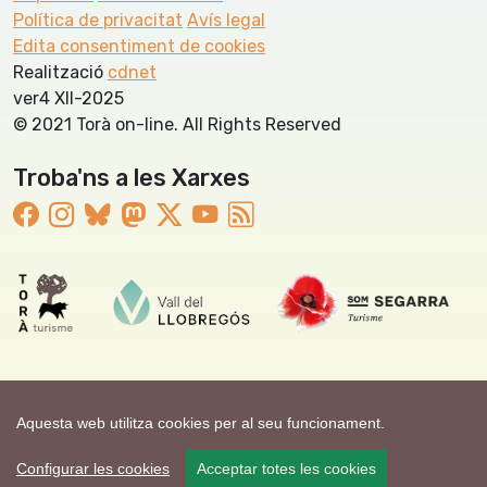
Política de privacitat
Avís legal
Edita consentiment de cookies
Realització
cdnet
ver4 XII-2025
© 2021 Torà on-line. All Rights Reserved
Troba'ns a les Xarxes
Aquesta web utilitza cookies per al seu funcionament.
Configurar les cookies
Acceptar totes les cookies