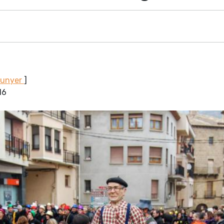
Sunyer
]
16