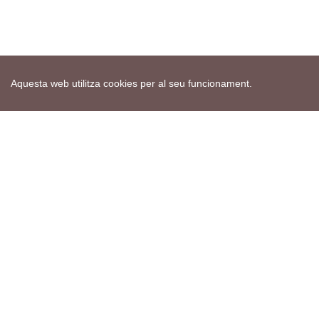
Aquesta web utilitza cookies per al seu funcionament.
Mapa web
Avís de cookies
Política de privacitat
Avís legal
Edita consentiment de cookies
Realització
cdnet
ver4 XII-2025
© 2021 Torà on-line. All Rights Reserved