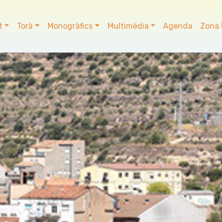
t
Torà
Monogràfics
Multimèdia
Agenda
Zona 