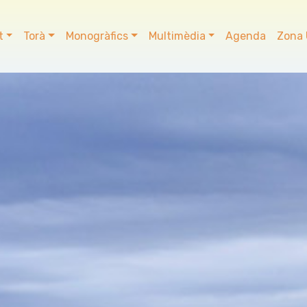
t
Torà
Monogràfics
Multimèdia
Agenda
Zona 