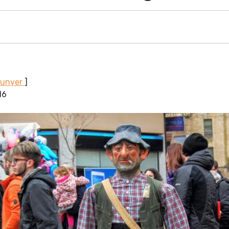
Sunyer
]
16