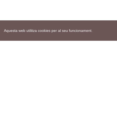
Aquesta web utilitza cookies per al seu funcionament.
Mapa web
Avís de cookies
Política de privacitat
Avís legal
Edita consentiment de cookies
Realització
cdnet
ver4 XII-2025
© 2021 Torà on-line. All Rights Reserved