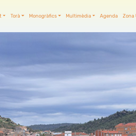
t
Torà
Monogràfics
Multimèdia
Agenda
Zona 