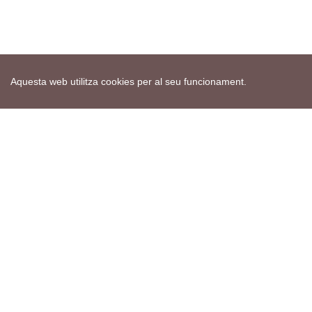
Aquesta web utilitza cookies per al seu funcionament.
Mapa web
Avís de cookies
Política de privacitat
Avís legal
Edita consentiment de cookies
Realització
cdnet
ver4 XII-2025
© 2021 Torà on-line. All Rights Reserved