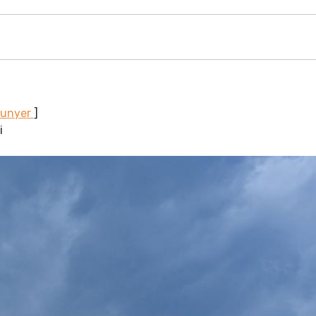
Sunyer
]
i