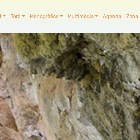
t
Torà
Monogràfics
Multimèdia
Agenda
Zona 