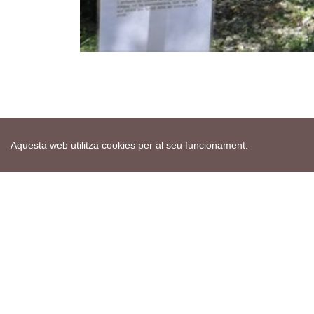
Aquesta web utilitza cookies per al seu funcionament.
Mapa web
Avís de cookies
Política de privacitat
Avís legal
Edita consentiment de cookies
Realització
cdnet
ver4 XII-2025
© 2021 Torà on-line. All Rights Reserved