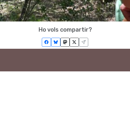
Ho vols compartir?
Troba'ns a les Xarxes