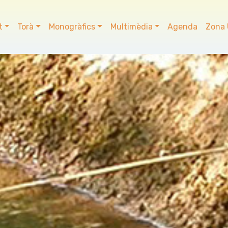
t
Torà
Monogràfics
Multimèdia
Agenda
Zona 