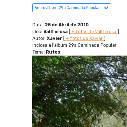
Veure àlbum 29a Caminada Popular - 53
Data:
25 de Abril de 2010
Lloc:
Vallferosa
[
+ fotos de Vallferosa
]
Autor:
Xavier
[
+ fotos de Xavier
]
Inclosa a l'àlbum 29a Caminada Popular
Tema:
Rutes