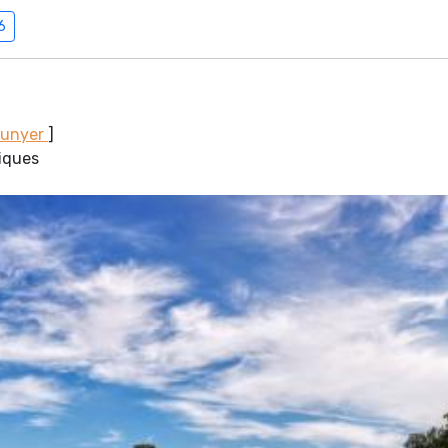
6
Sunyer
]
miques