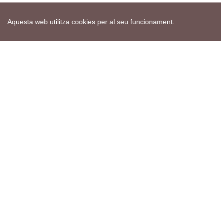
Aquesta web utilitza cookies per al seu funcionament.
Mapa web
Avís de cookies
Política de privacitat
Avís legal
Edita consentiment de cookies
Realització
cdnet
ver4 XII-2025
© 2021 Torà on-line. All Rights Reserved