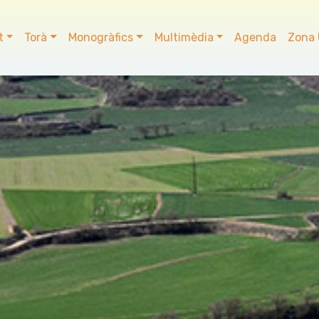
t
Torà
Monogràfics
Multimèdia
Agenda
Zona 