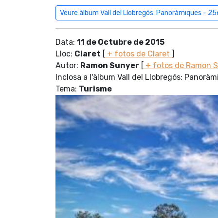
Veure àlbum Vall del Llobregós: Panoràmiques - 25
Data:
11 de Octubre de 2015
Lloc:
Claret
[
+ fotos de Claret
]
Autor:
Ramon Sunyer
[
+ fotos de Ramon 
Inclosa a l'àlbum Vall del Llobregós: Panorà
Tema:
Turisme