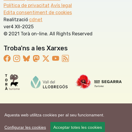
Política de privacitat
Avís legal
Edita consentiment de cookies
Realització
cdnet
ver4 XII-2025
© 2021 Torà on-line. All Rights Reserved
Troba'ns a les Xarxes
Aquesta web utilitza cookies per al seu funcionament.
Configurar les cookies
Acceptar totes les cookies