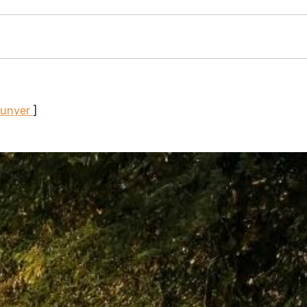
Sunyer
]