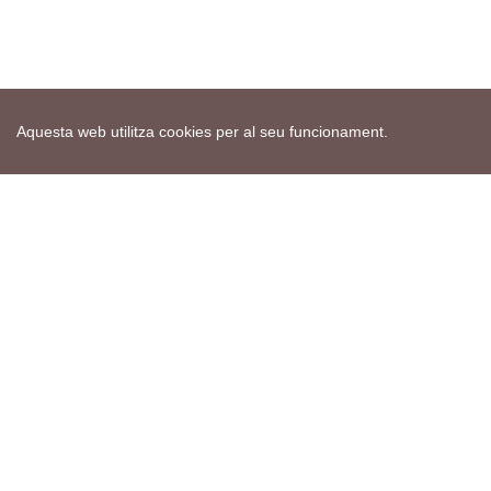
Aquesta web utilitza cookies per al seu funcionament.
Mapa web
Avís de cookies
Política de privacitat
Avís legal
Edita consentiment de cookies
Realització
cdnet
ver4 XII-2025
© 2021 Torà on-line. All Rights Reserved