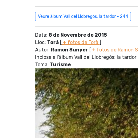
Veure àlbum Vall del Llobregós: la tardor - 244
Data:
8 de Novembre de 2015
Lloc:
Torà
[
+ fotos de Torà
]
Autor:
Ramon Sunyer
[
+ fotos de Ramon 
Inclosa a l'àlbum Vall del Llobregós: la tardor
Tema:
Turisme