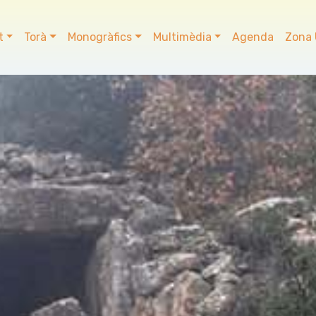
t
Torà
Monogràfics
Multimèdia
Agenda
Zona 