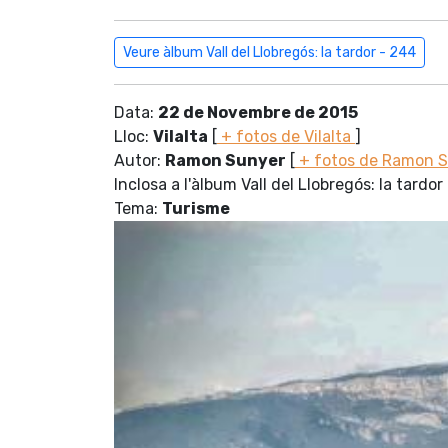
Veure àlbum Vall del Llobregós: la tardor - 244
Data:
22 de Novembre de 2015
Lloc:
Vilalta
[
+ fotos de Vilalta
]
Autor:
Ramon Sunyer
[
+ fotos de Ramon 
Inclosa a l'àlbum Vall del Llobregós: la tardor
Tema:
Turisme