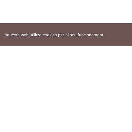
Aquesta web utilitza cookies per al seu funcionament.
Mapa web
Avís de cookies
Política de privacitat
Avís legal
Edita consentiment de cookies
Realització
cdnet
ver4 XII-2025
© 2021 Torà on-line. All Rights Reserved