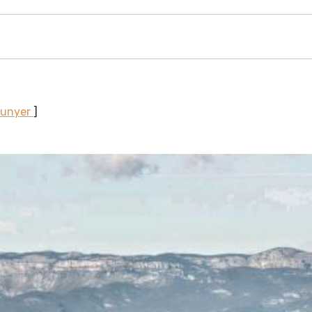
Sunyer
]