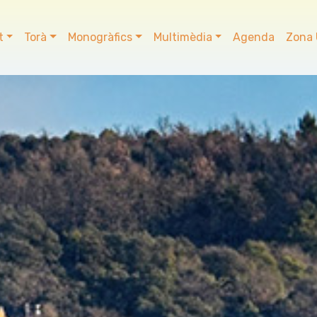
t
Torà
Monogràfics
Multimèdia
Agenda
Zona 