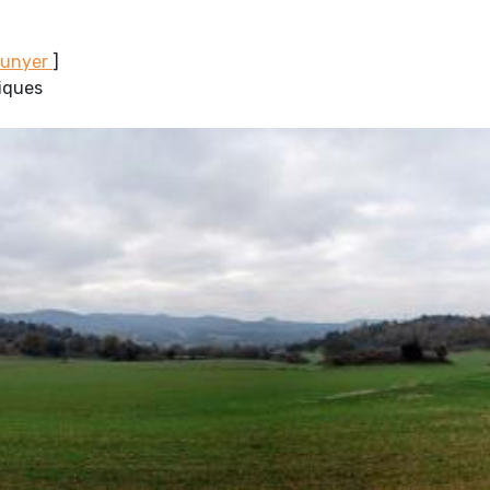
Sunyer
]
miques