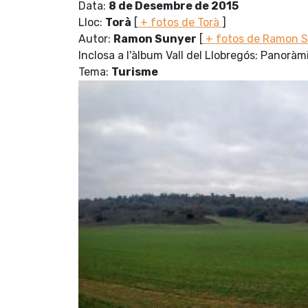
Data:
8 de Desembre de 2015
Lloc:
Torà
[
+ fotos de Torà
]
Autor:
Ramon Sunyer
[
+ fotos de Ramon 
Inclosa a l'àlbum Vall del Llobregós: Panorà
Tema:
Turisme