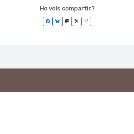
Ho vols compartir?
Troba'ns a les Xarxes