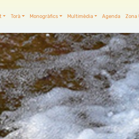
t
Torà
Monogràfics
Multimèdia
Agenda
Zona 