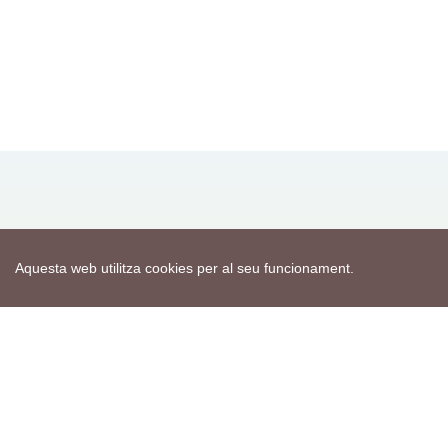
Mapa web
Avís de cookies
Política de privacitat
Avís legal
Aquesta web utilitza cookies per al seu funcionament.
Edita consentiment de cookies
Realització
cdnet
ver4 XII-2025
© 2021 Torà on-line. All Rights Reserved