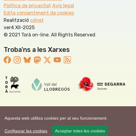
Política de privacitat
Avís legal
Edita consentiment de cookies
Realització
cdnet
ver4 XII-2025
© 2021 Torà on-line. All Rights Reserved
Troba'ns a les Xarxes
Aquesta web utilitza cookies per al seu funcionament.
Configurar les cookies
Acceptar totes les cookies