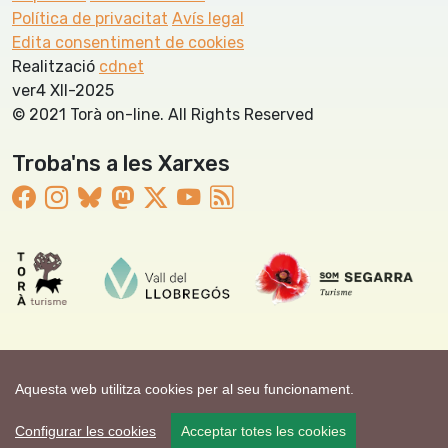
Política de privacitat
Avís legal
Edita consentiment de cookies
Realització
cdnet
ver4 XII-2025
© 2021 Torà on-line. All Rights Reserved
Troba'ns a les Xarxes
Aquesta web utilitza cookies per al seu funcionament.
Configurar les cookies
Acceptar totes les cookies