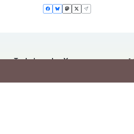
Troba'ns a les Xarxes