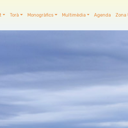
t
Torà
Monogràfics
Multimèdia
Agenda
Zona 