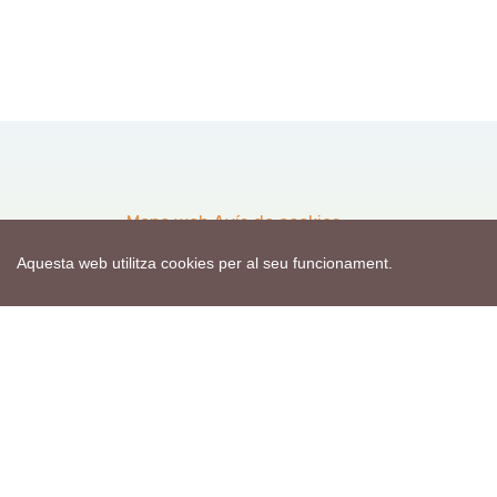
Mapa web
Avís de cookies
Política de privacitat
Avís legal
Aquesta web utilitza cookies per al seu funcionament.
Edita consentiment de cookies
Realització
cdnet
ver4 XII-2025
© 2021 Torà on-line. All Rights Reserved