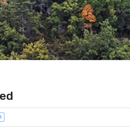
red
6