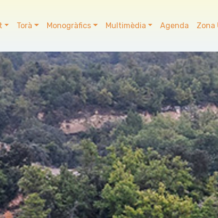
t
Torà
Monogràfics
Multimèdia
Agenda
Zona 