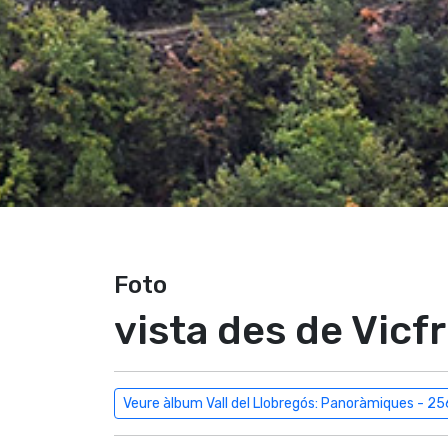
Foto
vista des de Vicf
Veure àlbum Vall del Llobregós: Panoràmiques - 25