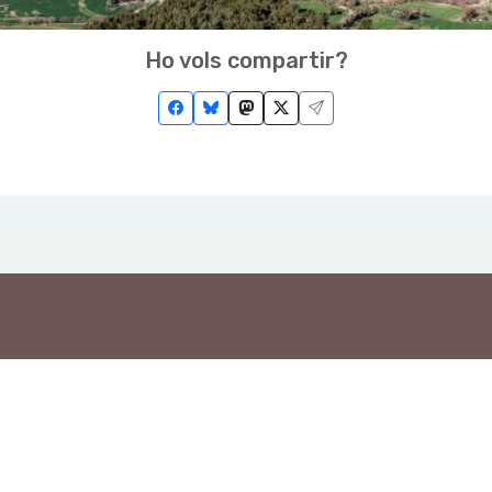
Ho vols compartir?
Troba'ns a les Xarxes