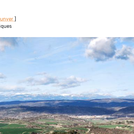
Sunyer
]
miques