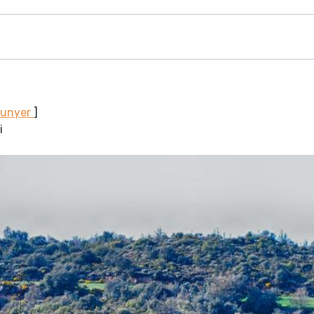
Sunyer
]
i