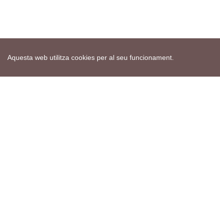
Aquesta web utilitza cookies per al seu funcionament.
Mapa web
Avís de cookies
Política de privacitat
Avís legal
Edita consentiment de cookies
Realització
cdnet
ver4 XII-2025
© 2021 Torà on-line. All Rights Reserved