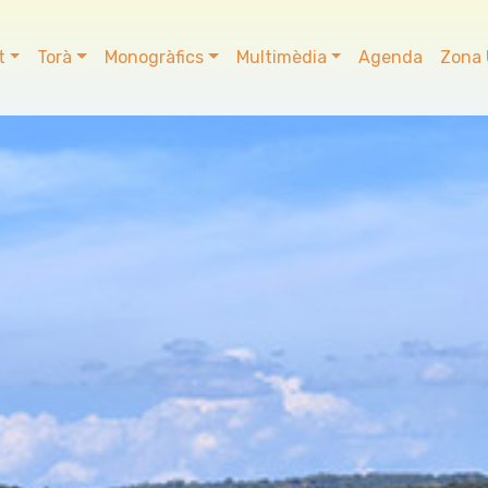
t
Torà
Monogràfics
Multimèdia
Agenda
Zona 