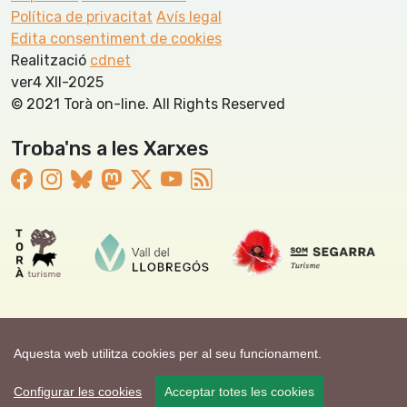
Política de privacitat
Avís legal
Edita consentiment de cookies
Realització
cdnet
ver4 XII-2025
© 2021 Torà on-line. All Rights Reserved
Troba'ns a les Xarxes
Aquesta web utilitza cookies per al seu funcionament.
Configurar les cookies
Acceptar totes les cookies