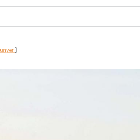
Sunyer
]