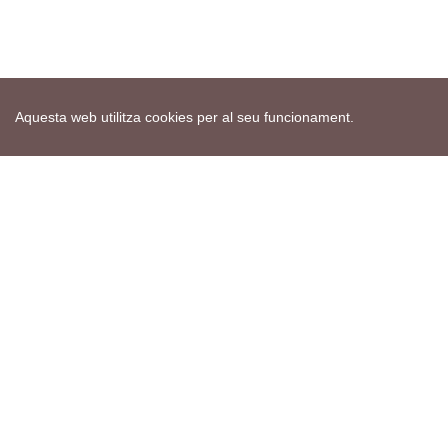
Aquesta web utilitza cookies per al seu funcionament.
Mapa web
Avís de cookies
Política de privacitat
Avís legal
Edita consentiment de cookies
Realització
cdnet
ver4 XII-2025
© 2021 Torà on-line. All Rights Reserved