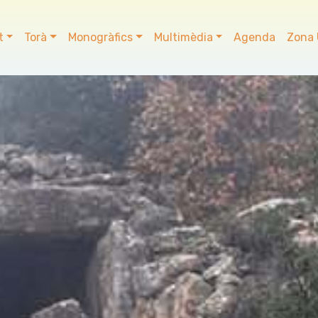
t
Torà
Monogràfics
Multimèdia
Agenda
Zona 