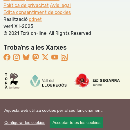
Política de privacitat
Avís legal
Edita consentiment de cookies
Realització
cdnet
ver4 XII-2025
© 2021 Torà on-line. All Rights Reserved
Troba'ns a les Xarxes
Aquesta web utilitza cookies per al seu funcionament.
Configurar les cookies
Acceptar totes les cookies