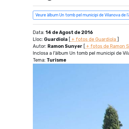
Veure àlbum Un tomb pel municipi de Vilanova de l
Data:
14 de Agost de 2016
Lloc:
Guardiola
[
+ fotos de Guardiola
]
Autor:
Ramon Sunyer
[
+ fotos de Ramon 
Inclosa a l'àlbum Un tomb pel municipi de Vi
Tema:
Turisme