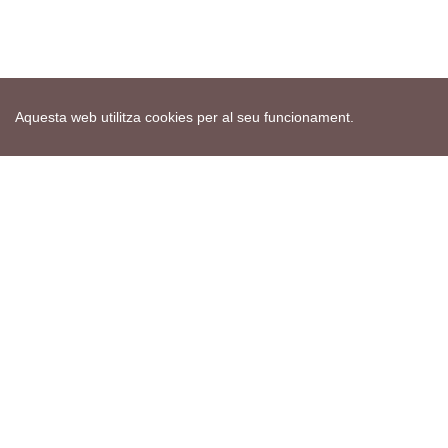
Aquesta web utilitza cookies per al seu funcionament.
Mapa web
Avís de cookies
Política de privacitat
Avís legal
Edita consentiment de cookies
Realització
cdnet
ver4 XII-2025
© 2021 Torà on-line. All Rights Reserved