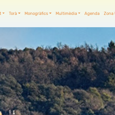
t
Torà
Monogràfics
Multimèdia
Agenda
Zona 